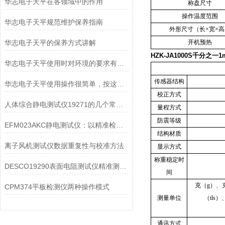
华志电子天平在各领域中的作用
称盘尺寸
操作温度范围
华志电子天平规范维护保养指南
外形尺寸（长×宽×高
华志电子天平的保养方式讲解
开机预热
HZK-JA1000S千分之
华志电子天平使用时对环境的要求有哪些？
传感器结构
华志电子天平使用操作很简单，按这些步骤来就行
校正方式
人体综合静电测试仪19271的几个常见故障及处理方法
量程方式
防震等级
EFM023AKC静电测试仪：以精准检测筑牢生产安全防线
结构材质
离子风机测试仪数据重复性与校准方法
显示方式
称重稳定时
DESCO19290表面电阻测试仪精准测量与广范围适应性
间
克（g）、
CPM374平板检测仪两种操作模式
测量单位
（tls）
通讯方式