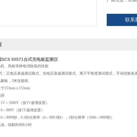
厂商性质：经销
联系
绍
国SCS 50571台式充电板监测仪
风机、风枪等静电消除器的性能
模式：正电压衰减测试模式、负电压衰减测试模式、离子平衡度测试模式，手动切换各
极板，3米连接线
53mm x 153mm
电容
1V～1000V（按1V递增设置）
0～999V（按1V递增设置）
～9999秒，0.1秒分辨率（0～999.9秒），1秒分辨率（1000～9999秒）
池，续航时间8小时