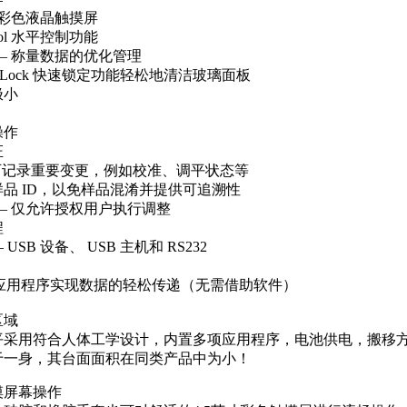
寸大彩色液晶触摸屏
ntrol 水平控制功能
— 称量数据的优化管理
ckLock 快速锁定功能轻松地清洁玻璃面板
极小
操作
证
志可记录重要变更，例如校准、调平状态等
个样品 ID，以免样品混淆并提供可追溯性
— 仅允许授权用户执行调整
程
 USB 设备、 USB 主机和 RS232
rect 应用程序实现数据的轻松传递（无需借助软件）
区域
平采用符合人体工学设计，内置多项应用程序，电池供电，搬移
于一身，其台面面积在同类产品中为小！
摸屏幕操作