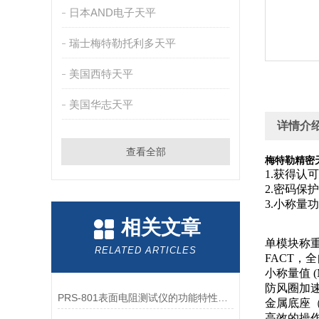
日本AND电子天平
瑞士梅特勒托利多天平
美国西特天平
美国华志天平
详情介
查看全部
梅特勒精密天
1.获得认
2.密码保
3.小称量
相关文章
单模块称重传
RELATED ARTICLES
FACT，
小称量值 (M
防风圈加
PRS-801表面电阻测试仪的功能特性如下
金属底座（ 
高效的操