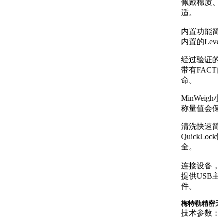
佩戴棉质
适。
内置功能
内置的Le
经过验证
带有FAC
命。
MinWe
称量值会
清洗快速
Quick
全。
连接设备
提供USB
件。
梅特勒精密天
技术参数