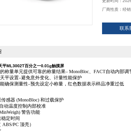
更新时间：2026-
厂商性质：经销
联系
绍
平ML3002T百分之一0.01g触摸屏
可的称量单元提供可靠的称量结果– MonoBloc、FACT自动
护天平设置–避免意外变化、计量性能保护
功能确保测量性–预先设定小称量，红色数据表示样品净重过低
感器 (MonoBloc) 和过载保护
全自动温度控制内部校准
inWeigh) 警告功能
速稳定时间
ABS/PC 顶壳）
作