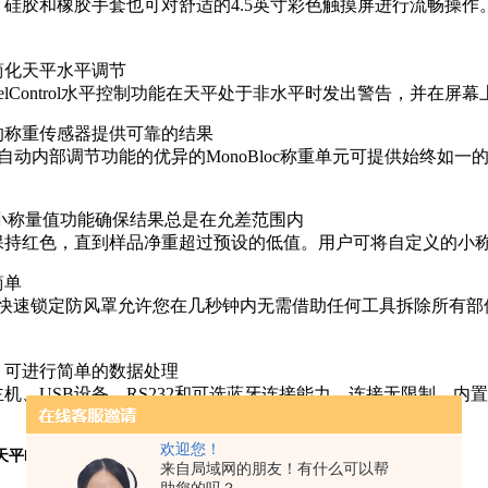
、硅胶和橡胶手套也可对舒适的4.5英寸彩色触摸屏进行流畅操
简化天平水平调节
velControl水平控制功能在天平处于非水平时发出警告，并
的称重传感器提供可靠的结果
T自动内部调节功能的优异的MonoBloc称重单元可提供始终
igh小称量值功能确保结果总是在允差范围内
保持红色，直到样品净重超过预设的低值。用户可将自定义的小
简单
Lock快速锁定防风罩允许您在几秒钟内无需借助任何工具拆除所
，可进行简单的数据处理
主机、USB设备、RS232和可选蓝牙连接能力，连接无限制。内置P
欢迎您！
平ML3002T百分之一0.01g触摸屏
来自局域网的朋友！有什么可以帮
：