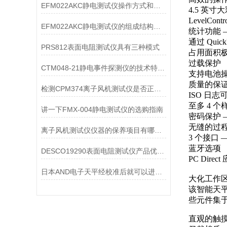
EFM022AKC静电测试仪操作方式和测试原理
4.5 英
LevelCo
EFM022AKC静电测试仪的组成结构及作用
统计功能 
通过 Qui
PRS812表面电阻测试仪具有三种模式
占用面积
过载保护
CTM048-21静电事件探测仪的技术特点解读
支持电池
质量的保
检测CPM374离子风机测试仪是否正常工作的三个方法
ISO 日
至多 4 
讲一下FMX-004静电测试仪的选购指南
密码保护 
无缝的过
离子风机测试仪仪器的保养项目有哪些？
3 个接口 —
蓝牙选项
DESCO19290表面电阻测试仪产品优缺点介绍
PC Di
日本AND电子天平经校准后就可以进行称量了
大化工作
该智能天
些元件集
直观的触