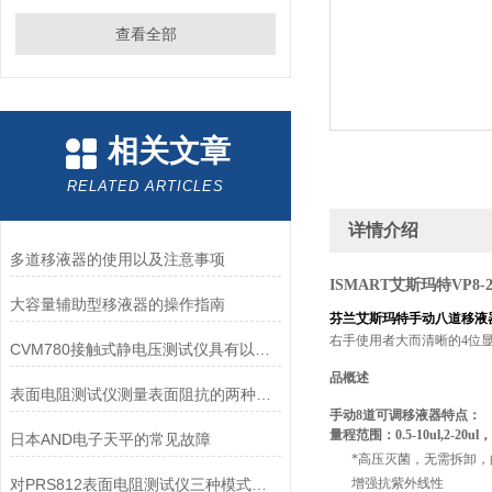
查看全部
相关文章
RELATED ARTICLES
详情介绍
多道移液器的使用以及注意事项
ISMART艾斯玛特VP8
大容量辅助型移液器的操作指南
芬兰艾斯玛特手动八道移液
右手使用者大而清晰的4位
CVM780接触式静电压测试仪具有以下核心功能
品概述
表面电阻测试仪测量表面阻抗的两种方法
手动8道可调移液器特点
：
量程范围：0.5-10ul,2-20ul，5-
日本AND电子天平的常见故障
*高压灭菌，无需拆卸
对PRS812表面电阻测试仪三种模式的详细介绍
增强抗紫外线性