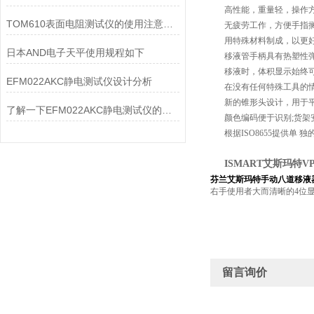
高性能，重量轻，操作
TOM610表面电阻测试仪的使用注意事项解读
无疲劳工作，方便手指
用特殊材料制成，以更
日本AND电子天平使用规程如下
移液管手柄具有热塑性
移液时，体积显示始终
EFM022AKC静电测试仪设计分析
在没有任何特殊工具的
新的锥形头设计，用于
了解一下EFM022AKC静电测试仪的设计优势
颜色编码便于识别;货架
根据ISO8655
提供单
独
ISMART艾斯玛特V
芬兰艾斯玛特手动八道移液
右手使用者大而清晰的4位
留言询价