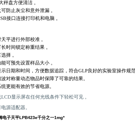
钢大秤盘方便清洁 。
盘可防止灰尘和意外泄漏 。
和USB接口连接打印机和电脑 。
天平进行外部校准 。
可长时间锁定称重结果 。
选择 。
功能可预先设置样品大小 。
显示日期和时间，方便数据追踪，符合GLP良好的实验室操作规
滤波对称量动态物品时保障了可靠的结果。
系统更能有效的节省电源。
LCD显示屏在任何光线条件下轻松可见 。
有电源适配器。
姆电子天平LPB423e千分之一1mg*