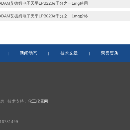
ADAM艾德姆电子天平LPB223e千分之一1mg使用
ADAM艾德姆电子天平LPB623e千分之一1mg价格
新闻动态
技术文章
荣誉资质
|
|
|
9房 技术支持：
化工仪器网
6731499