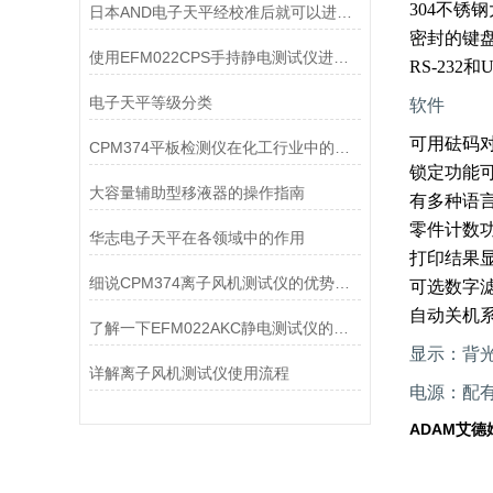
304不锈
日本AND电子天平经校准后就可以进行称量了
密封的键
使用EFM022CPS手持静电测试仪进行测试的基本过程
RS-232
电子天平等级分类
软件
可用砝码对
CPM374平板检测仪在化工行业中的应用
锁定功能
大容量辅助型移液器的操作指南
有多种语言
零件计数
华志电子天平在各领域中的作用
打印结果
细说CPM374离子风机测试仪的优势与局限性
可选数字
自动关机
了解一下EFM022AKC静电测试仪的设计优势
显示：背光
详解离子风机测试仪使用流程
电源：配
ADAM艾德