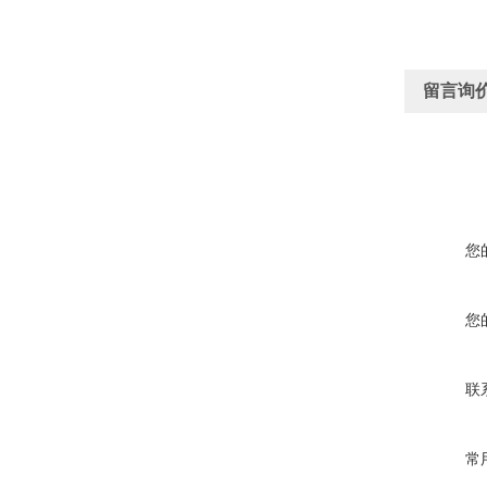
留言询
您
您
联
常