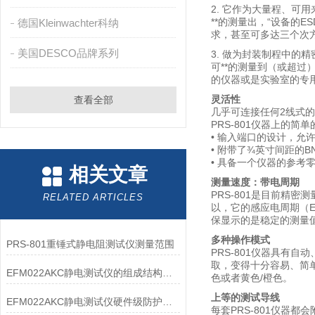
2. 它作为大量程、可用来
**的测量出，“设备的
德国Kleinwachter科纳
求，甚至可多达三个次
美国DESCO品牌系列
3. 做为封装制程中的
可**的测量到（或超过）1
的仪器或是实验室的专用
灵活性
查看全部
几乎可连接任何2线式
PRS-801仪器上的
• 输入端口的设计，允
• 附带了¾英寸间距的
• 具备一个仪器的参
相关文章
测量速度：带电周期
PRS-801是目前精密
RELATED ARTICLES
以，它的感应电周期（EP
保显示的是稳定的测量
多种操作模式
PRS-801重锤式静电阻测试仪测量范围
PRS-801仪器具有自
取，变得十分容易、简单
EFM022AKC静电测试仪的组成结构及作用
色或者黄色/橙色。
上等的测试导线
EFM022AKC静电测试仪硬件级防护设计
每套PRS-801仪器