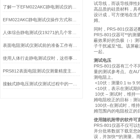
试导线，而该导线弹性
了解一下EFM022AKC静电测试仪的设计优势
高品质的硅质材料，具
设计成，可方便地在生产
EFM022AKC静电测试仪操作方式和测试原理
姆。
同时，PRS-801仪
人体综合静电测试仪19271的几个常见故障及处理方法
PRS-801仪器可**的
蔽效果好的负极（-）测
表面电阻测试仪测试前的准备工作有哪些？
子干扰减至*低。该屏蔽
一起。
使用人体行走静电测试仪时，这些事情要提前知晓
测试电压
PRS-801仪器有三
PRS812表面电阻测试仪测量精度主要受以下因素影响
量的测试参考点。在A
测电阻上。
<10伏：测量0.1 to 9.9
接触式静电压测试仪测试过程中的一些注意事项
<10伏，表示在测试期间
10伏 – 测试时，维持
姆电阻校正的目标：测试电
100伏–在测试时，维持
姆范围内的电阻校正的目标
使用随机附带的软件可
PRS-801仪器不仅
并分批将数据下载至您的
误，并加快**的测量。而随