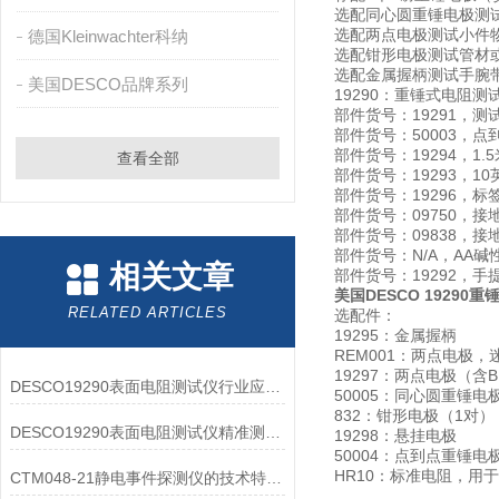
选配同心圆重锤电极测试表
选配两点电极测试小件
德国Kleinwachter科纳
选配钳形电极测试管材
选配金属握柄测试手腕
美国DESCO品牌系列
19290：重锤式电阻
部件货号：19291，测
部件货号：50003，点
部件货号：19294，1
查看全部
部件货号：19293，1
部件货号：19296，标
部件货号：09750，接
部件货号：09838，接
部件货号：N/A，AA碱
相关文章
部件货号：19292，手
美国DESCO 19290
RELATED ARTICLES
选配件：
19295：金属握柄
REM001：两点电极，
19297：两点电极（含
DESCO19290表面电阻测试仪行业应用价值延伸
50005：同心圆重锤电
832：钳形电极（1对）
DESCO19290表面电阻测试仪精准测量与广范围适应性
19298：悬挂电极
50004：点到点重锤电
HR10：标准电阻，用于
CTM048-21静电事件探测仪的技术特点解读