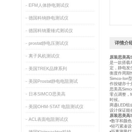
EFM人体静电测试仪
德国科纳静电测试仪
德国科纳重锤式测试仪
详情介
prostat静电压测试仪
离子风机测试仪
原装思美高SI
是一款搭载
定，静电发
美国TREK品牌系列
衡度作周期
Simco-
美国Prostat静电电阻测试
作按键亦十
思美高Sim
日本SIMCO思美高
零点调整，
时候。
两盏LED
美国OHM-STAT 电阻测试仪
设计保证能
原装思美高S
ACL表面电阻测试仪
•数字和颜
•轻巧紧凑
•距离测量灯
德国Kleinwachter科纳