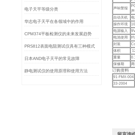
P
声响警报
电子天平等级分类
声
自动关机
电
华志电子天平在各领域中的作用
操作环境
1
电源输入
9
CPM374平板检测仪的未来发展趋势
电池使用
约
封装
Co
PRS812表面电阻测试仪具有三种模式
体积
12
重量
0.
日本AND电子天平的常见故障
保修期
两
订购资料
静电测试仪的使用原理和使用方法
91-FMX-004
33-2004
留言询