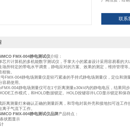
厂商性质：经销
联系
绍
MCO FMX-004静电测试仪
介绍：
单芯片计算机的多机能数字测试仪，手掌大小的紧凑设计采用容易看的大LCD显
生场所特定的带电水平调查，静电应对的方案、效果的测定，维持管理等。
性校验。
Ion型号FMX-004静电场测量仪是轻巧紧凑的手持式静电场测量仪，定
分容易使用。
coFMX-004静电场测量仪可在1寸距离测量±30kV内的静电电压，结果
MODE工作模式，和HOLD数据锁定。HOLD按键容许LCD显示锁定和
组成距离测量灯来确认正确的测量距离，和导电封装外壳和接地扣可连工作接
在离子气流下工作。
IMCO FMX-004静电测试仪品牌
产品特点：
色条状图显示
设计