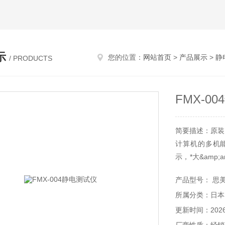
示
您的位置：
网站首页
>
产品展示
>
静
/ PRODUCTS
FMX-0
简要描述：原装思
计算机的多机
示，*大&amp;
测定，静电发
产品型号： 思美
维持管理
所属分类：日本
&amp;amp;
更新时间：2026-