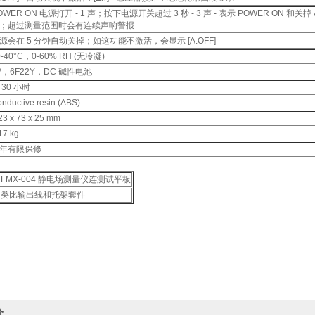
OWER ON 电源打开 - 1 声；按下电源开关超过 3 秒 - 3 声 - 表示 POWER ON 和
；超过测量范围时会有连续声响警报
源会在 5 分钟自动关掉；如这功能不激活，会显示 [A.OFF]
0-40°C，0-60% RH (无冷凝)
V，6F22Y，DC 碱性电池
 30 小时
nductive resin (ABS)
3 x 73 x 25 mm
17 kg
年有限保修
FMX-004 静电场测量仪连测试平板
类比输出线和托架套件
价