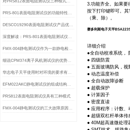
对PRS812表面电阻测试仪三种模式的详细介绍
3.功能齐全。如果要
按下打印键即可。其
PRS-801表面电阻测试仪的功能特性如下
（乘、除）。
DESCO19290表面电阻测试仪产品优缺点介绍
赛多利斯电子天平BSA223
深度解读：PRS-801表面电阻测试仪的核心作用原理
详细介绍
FMX-004静电测试仪作为一款静电检测设备
●全自动校准系统，
● 四级防震
细说CPM374离子风机测试仪的优势与局限性
● 五面玻璃防风，
华志电子天平使用时对环境的要求有哪些？
● 动态温度补偿
● 全自动故障诊断
EFM022AKC静电测试仪的组成结构及作用
● 超载保护
● 计算因子
PRS812表面电阻测试仪具有三种模式
● 密度直读
FMX-004静电测试仪的三大故障原因及解决措施
● 应用程序：计数
● 超级双杠杆单体
● 40M超高速微处理
● SMT技术，线路