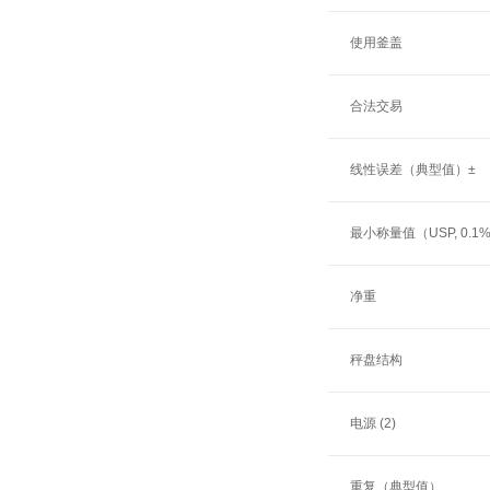
使用釜盖
合法交易
线性误差（典型值）±
最小称量值（USP, 0.1
净重
秤盘结构
电源 (2)
重复（典型值）