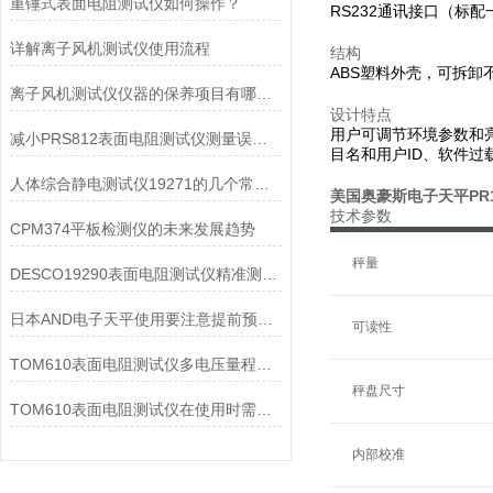
重锤式表面电阻测试仪如何操作？
RS232通讯接口（标
详解离子风机测试仪使用流程
结构
ABS塑料外壳，可拆
离子风机测试仪仪器的保养项目有哪些？
设计特点
用户可调节环境参数和
减小PRS812表面电阻测试仪测量误差的方法
目名和用户ID、软件过
人体综合静电测试仪19271的几个常见故障及处理方法
美国奥豪斯电子天平PR12
技术参数
CPM374平板检测仪的未来发展趋势
秤量
DESCO19290表面电阻测试仪精准测量与广范围适应性
日本AND电子天平使用要注意提前预热和保持水平
可读性
TOM610表面电阻测试仪多电压量程测绝缘与表面阻抗
秤盘尺寸
TOM610表面电阻测试仪在使用时需要注意的方面有以下几点
内部校准