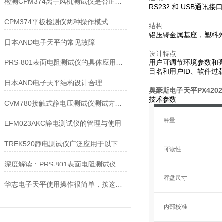
检测CPM374离子风机测试仪是否正常工作的三个方法
RS232 和 USB通讯
CPM374平板检测仪两种操作模式
结构
铝压铸金属基座，塑料
日本AND电子天平的常见故障
设计特点
PRS-801表面电阻测试仪的具体应用有哪些？
用户可调节环境参数和
目名和用户ID、软件过
日本AND电子天平结构设计合理
奥豪斯电子天平PX4202
技术参数
CVM780接触式静电压测试仪测试方式，大家可以来此看看
秤量
EFM023AKC静电测试仪的管理与使用
TREK520静电测试仪广泛应用于以下领域
可读性
深度解读：PRS-801表面电阻测试仪的核心作用原理
秤盘尺寸
华志电子天平使用操作很简单，按这些步骤来就行
内部校准