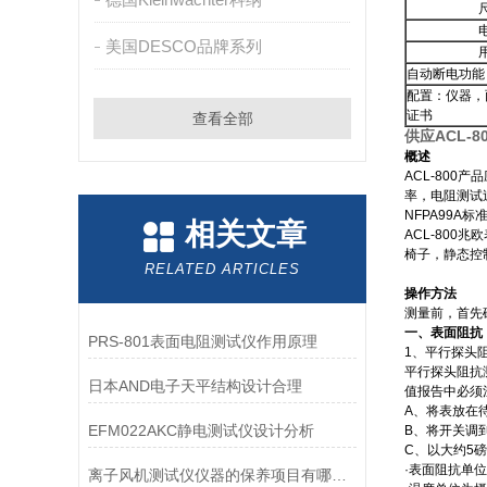
美国DESCO品牌系列
自动断电功能
配置：仪器，
证书
查看全部
供应ACL-
概述
ACL-800
率，电阻测试过程
NFPA99A标
相关文章
ACL-80
椅子，静态控
RELATED ARTICLES
操作方法
测量前，首先
一、表面阻抗：(Su
PRS-801表面电阻测试仪作用原理
1、平行探头阻抗测量法
平行探头阻抗
日本AND电子天平结构设计合理
值报告中必须
A、将表放在
EFM022AKC静电测试仪设计分析
B、将开关调到
C、以大约5
·表面阻抗单位
离子风机测试仪仪器的保养项目有哪些？