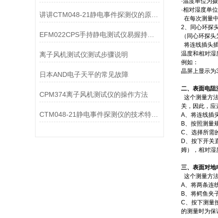
·温度单位为
·相对湿度单
讲讲CTM048-21静电事件探测仪的原理及组成装置
在每次测量中
2、同心环探头阻抗测
EFM022CPS手持静电测试仪易握持，易操作
（同心环探头
将连线插头插
温度和相对湿
离子风机测试仪测试步骤说明
例如：
晶屏上显示为3.
日本AND电子天平的常见故障
二、表面电阻测量（
CPM374离子风机测试仪的操作方法
这个测量方法
关，因此，应
CTM048-21静电事件探测仪的技术特点解读
A、将连线插
B、按照测量
C、选择所需的
D、按下开关
姆），相对湿
三、表面对地电阻测量
这个测量方法
A、将两条连
B、将鳄鱼夹
C、按下测量按
的测量时为保