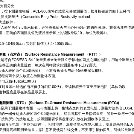
摄式
位为百分比
，按下测量按钮后，ACL-800表将连续显示修整测量值，松开按钮后约四十五秒内
量法（Concentric Ring Probe Resistivity method）
为选购件）
入表的两个3.5毫米插孔，并将香蕉插头与同心环探头 (选购件)相联。将探头放在
度，正确的表面阻抗值为液晶显示屏上的读数乘以10，单位为欧姆/□。
5×104欧姆/□；实际阻抗值为3.5×105欧姆/□。
点对点） (Surface Resistance Measurement （RTT）)
是符合EOS/ESD-S4.1测量要求来测量独立于接地的两点之间的电阻，用这个测
选择正确的测量规程，每次在同样要求的测量条件下进行测试。
头插入表的两个3.5毫米插孔，并将香蕉插头与两个5磅重探头相联。
规程将两个探头放置在待测物体表面。
电压值(10伏或100伏)
直到显示出所选的电压值(10伏或100伏)，继续按着开关直至所测电阻（单位为欧
度和温度显示在液晶显示屏上。
（RTG） (Surface-To-Ground Resistance Measurement (RTG))
是用于测量物体表面一点与表面上另一接地点之间的表面电阻，测量方法符合EOS/ESD
线的一端分别插入表的两个3.5毫米插孔，然后将其中一条接鳄鱼夹，另外一条与一个
子接到所知的接地点上，按照测量要求将盘形探头放在待测物体表面上。
钮直至电阻（单位为欧姆）、相对湿度、温度值显示在显示屏上，测量结果符合EIA，EOS/E
证测得高精度测量结果，需注意不要使两引线交叠，不要用手接触探头，引线和被测