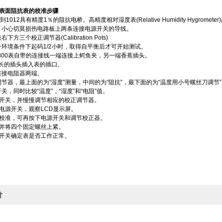
表面阻抗表的校准步骤
1012具有精度1％的阻抗电桥。高精度相对湿度表(Relative Humidity Hygrometer)高精度
，小心切莫损伤电路板上两条连接电源开关的导线。
方三个校正调节器(Calibration Pots)
一环境条件下起码1/2小时，取得自平衡后才可开始测试。
-800表自带的连接线一端连接上鳄鱼夹，另一端香蕉插头。
米长的插头插入表的插口。
连接电阻器两端。
调节器，最上面的为“湿度”测量，中间的为“阻抗”，最下面的为“温度用小号螺丝刀调
关，同时比较“温度”，“湿度”和“电阻”值。
源开关，并慢慢调节相应的校正调节器。
下电源开关，观察LCD显示屏。
再校准，可再按下电源开关和调节校正器。
盖并将四个固定螺丝上紧。
源开关确定表是否工作正常。
价