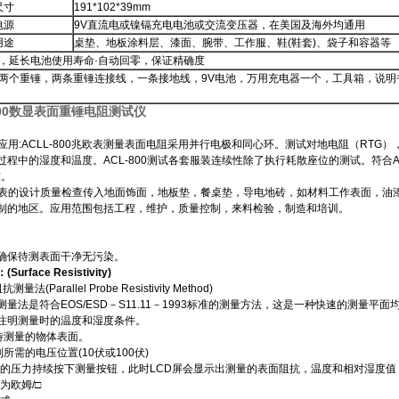
尺寸
191*102*39mm
电源
9V直流电或镍镉充电电池或交流变压器，在美国及海外均通用
用途
桌垫、地板涂料层、漆面、腕带、工作服、鞋(鞋套)、袋子和容器等
，延长电池使用寿命·自动回零，保证精确度
两个重锤，两条重锤连接线，一条接地线，9V电池，万用充电器一个，工具箱，说明
800数显表面重锤电阻测试仪
产品应用:ACLL-800兆欧表测量表面电阻采用并行电极和同心环。测试对地电阻（RTG
中的湿度和温度。ACL-800测试各套服装连续性除了执行耗散座位的测试。符合ANSI / EO
准。
0兆欧表的设计质量检查传入地面饰面，地板垫，餐桌垫，导电地砖，如材料工作表面，
制的地区。应用范围包括工程，维护，质量控制，来料检验，制造和培训。
确保待测表面干净无污染。
rface Resistivity)
(Parallel Probe Resistivity Method)
测量法是符合EOS/ESD－S11.11－1993标准的测量方法，这是一种快速的测
注明测量时的温度和湿度条件。
待测量的物体表面。
所需的电压位置(10伏或100伏)
磅的压力持续按下测量按钮，此时LCD屏会显示出测量的表面阻抗，温度和相对湿度
为欧姆/□