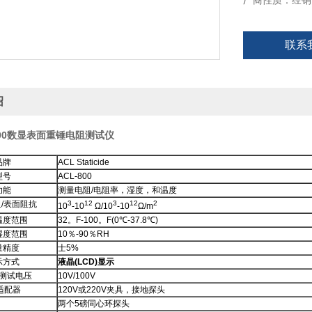
厂商性质：经销
联系
绍
800数显表面重锤电阻测试仪
品牌
ACL Staticide
型号
ACL-800
功能
测量电阻/电阻率，湿度，和温度
/表面阻抗
3
12
3
12
2
10
-10
Ω/10
-10
Ω/m
温度范围
32。F-100。F(0℃-37.8℃)
湿度范围
10％-90％RH
量精度
士5%
示方式
液晶(LCD)显示
测试电压
10V/100V
适配器
120V或220V夹具，接地探头
两个5磅同心环探头