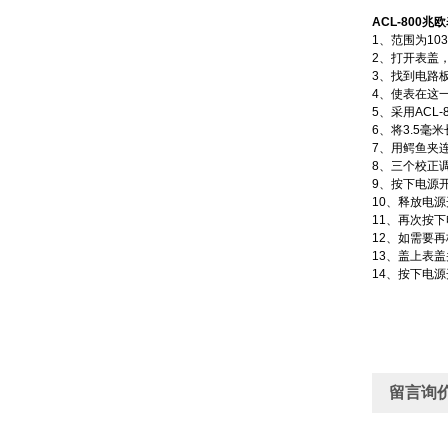
ACL-800
兆欧
1、范围为103到
2、打开表盖
3、找到电路板右下
4、使表在这
5、采用ACL
6、将3.5毫
7、用鳄鱼夹
8、三个校正
9、按下电源开
10、释放电
11、再次按
12、如需要
13、盖上表
14、按下电
留言询