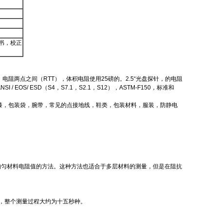
书，校正
），电阻两点之间（RTT），体积电阻使用25磅的。2.5“光盘探针，的电阻
S/ ESD（S4，S7.1，S2.1，S12），ASTM-F150，标准和
油漆，包装袋，腕带，常见的点接地线，鞋类，包装材料，服装，防静电
量平面均匀材料电阻值的方法。这种方法也适合于多层材料的测量，但是在阻抗
值，整个测量过程大约为十五秒种。