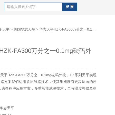
子天平
>
美国华志天平
> 华志天平HZK-FA300万分之一0.1mg砝码外校
ZK-FA300万分之一0.1mg砝码外
平HZK-FA300万分之一0.1mg砝码外校，HZ系列天平实现
线路方案我们运用多层线路技术，使其集成度有更高层面的跨
人诸多程序应用方案，多重智能滤波技术，全程温度补偿及多
件兼容方案。广泛满足使用客户对精密称重的诉求。
华志天平