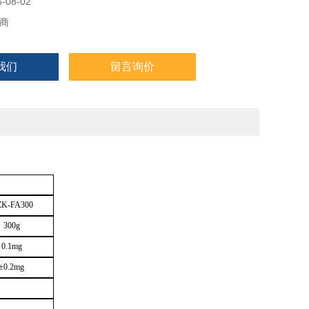
08-02
商
我们
留言询价
K-FA300
300g
0.1mg
±0.2mg