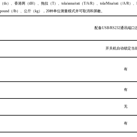
（tls）、香港两（tlH）、拖拉（T）、tola/anna/rati（T/A/R）、tola/Mna/rati（/A/
pound（/lb）、公斤（kg），20种单位测量模式并可取消和屏敝。
配备USB/RS232通讯端
开关机自动锁定当
有
有
无
有