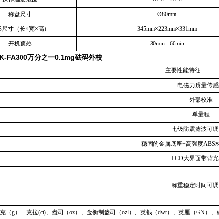
称盘尺寸
Ø80mm
形尺寸（长×宽×高）
345mm×223mm×331mm
开机预热
30min - 60min
K-FA300万分之一0.1mg砝码外校
主要性能特征
电磁力质量传感
外部校准
单量程
七级防震滤波可调
稳固的金属底座+高强度ABS
LCD大界面带背
称重稳定时间可调
克（g）、克拉(ct)、盎司（oz）、金衡制盎司（ozl）、英钱（dwt）、英厘（GN）