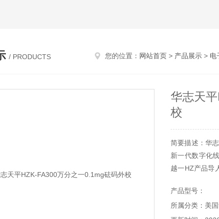
示
您的位置：
网站首页
>
产品展示
>
电
/ PRODUCTS
华志天平H
校
简要描述：华志天
新一代数字化
越一HZ产品导
点线性修正等软
产品型号：
所属分类：美国