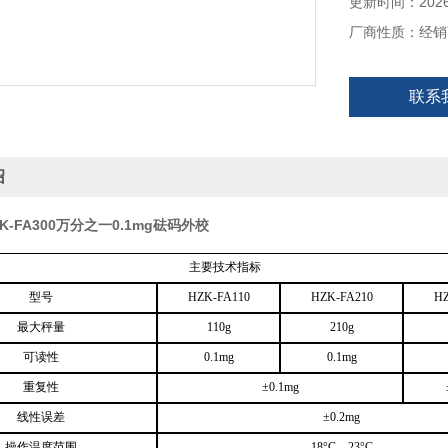
更新时间：2026-
厂商性质：经销
联系
绍
K-FA300万分之一0.1mg砝码外校
主要技术指标
型号
HZK-FA110
HZK-FA210
HZ
最大秤量
110g
210g
可读性
0.1mg
0.1mg
重复性
±0.1mg
线性误差
±0.2mg
操作温度范围
18°C – 23°C