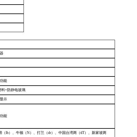
器
功能
材料+防静电玻璃
光显示
功能
、磅（lb）、牛顿（N）、打兰（dr）、中国台湾两（tlT）、新家坡两