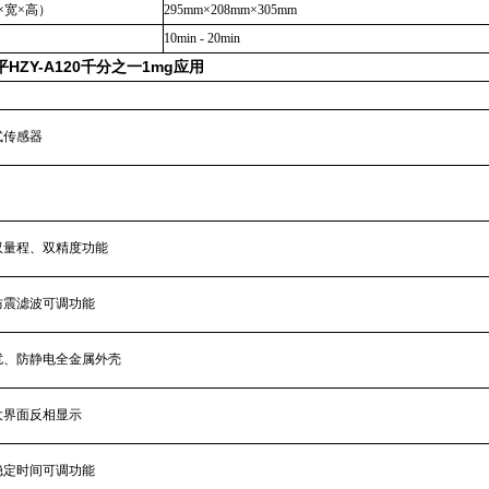
×宽×高）
295mm×208mm×305mm
10min - 20min
HZY-A120千分之一1mg应用
式传感器
双量程、双精度功能
防震滤波可调功能
扰、防静电全金属外壳
大界面反相显示
稳定时间可调功能