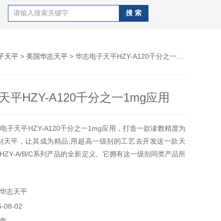
子天平
>
美国华志天平
> 华志电子天平HZY-A120千分之一1mg应用
平HZY-A120千分之一1mg应用
电子天平HZY-A120千分之一1mg应用，打造一款读数精度为
.1g级别天平，让其成为精品;用超高一级别的工艺去开发这一款天
HZY-A/B/C系列产品的全新定义。它拥有这一级别同类产品所
外壳及更新颖的防风结构，外观精致、坚固，称重示值反应
定性相互兼容等特点。
华志天平
08-02