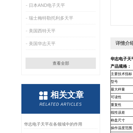
日本AND电子天平
瑞士梅特勒托利多天平
美国西特天平
详情介
美国华志天平
华志电子天平
查看全部
产品规格：
主要技术指标
型号
最大秤量
相关文章
可读性
RELATED ARTICLES
重复性
线性误差
称盘尺寸
华志电子天平在各领域中的作用
操作温度范围