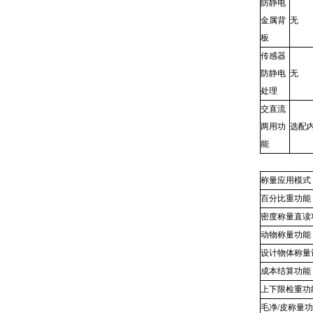
防静电
金属背
无
板
传感器
防静电
无
处理
交直流
两用功
选配
能
称量应用模式
百分比重功能
密度称量直读
动物称量功能
设计物体称量
成本结算功能
上下限检重功
毛净/皮称量