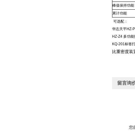
峰值保持功能
累计功能
可选配：
华志天平HZ-
HZ-Z4 多功
KQ-201标签
比重密度装
留言询
您