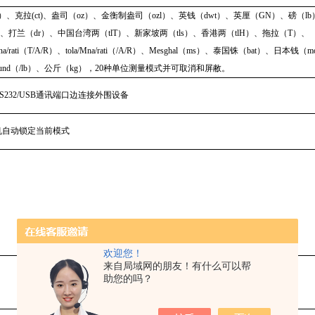
）、克拉(ct)、盎司（oz）、金衡制盎司（ozl）、英钱（dwt）、英厘（GN）、磅（l
、打兰（dr）、中国台湾两（tlT）、新家坡两（tls）、香港两（tlH）、拖拉（T）、
/anna/rati（T/A/R）、tola/Mna/rati（/A/R）、Mesghal（ms）、泰国铢（bat）、日本钱（m
 pound（/lb）、公斤（kg），20种单位测量模式并可取消和屏敝。
S232/USB通讯端口边连接外围设备
机自动锁定当前模式
欢迎您！
来自局域网的朋友！有什么可以帮
助您的吗？