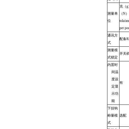
克（g
测量单
（N）
位
tola
per
通讯方
配备R
式
测量模
开关
式锁定
内置时
间温
度设
有
定显
示功
能
下挂钩
称量模
选配
式