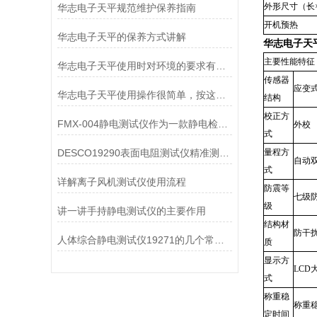
外形尺寸（长
华志电子天平规范维护保养指南
开机预热
华志电子天平的保养方式讲解
华志电子天平
主要性能特征
华志电子天平使用时对环境的要求有哪些？
传感器
应变
华志电子天平使用操作很简单，按这些步骤来就行
结构
校正方
FMX-004静电测试仪作为一款静电检测设备
外校
式
DESCO19290表面电阻测试仪精准测量与广范围适应性
量程方
自动
式
详解离子风机测试仪使用流程
防震等
七级
级
讲一讲手持静电测试仪的主要作用
结构材
防干
人体综合静电测试仪19271的几个常见故障及处理方法
质
显示方
LCD
式
称重稳
称重
定时间