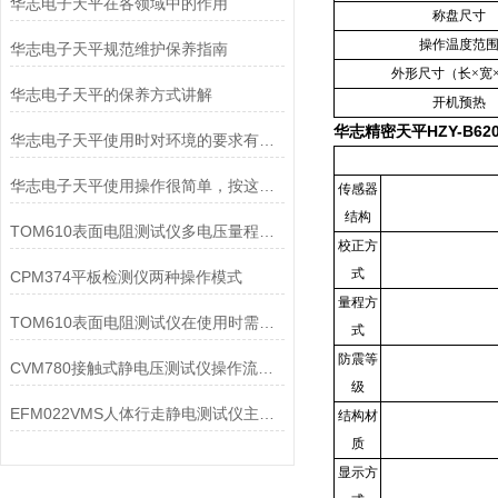
华志电子天平在各领域中的作用
称盘尺寸
操作温度范
华志电子天平规范维护保养指南
外形尺寸（长×宽
华志电子天平的保养方式讲解
开机预热
华志精密天平HZY-B62
华志电子天平使用时对环境的要求有哪些？
华志电子天平使用操作很简单，按这些步骤来就行
传感器
结构
TOM610表面电阻测试仪多电压量程测绝缘与表面阻抗
校正方
式
CPM374平板检测仪两种操作模式
量程方
TOM610表面电阻测试仪在使用时需要注意的方面有以下几点
式
防震等
CVM780接触式静电压测试仪操作流程和注意事项
级
EFM022VMS人体行走静电测试仪主要由以下部件构成
结构材
质
显示方