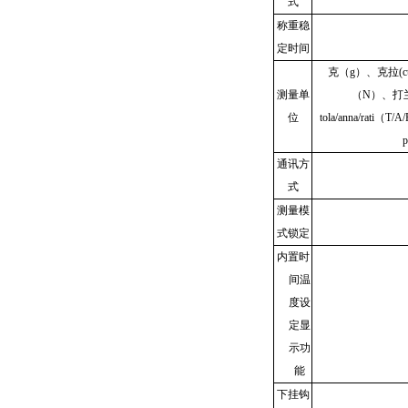
式
称重稳
定时间
克（g）、克拉(
测量单
（N）、打兰
位
tola/anna/rat
通讯方
式
测量模
式锁定
内置时
间温
度设
定显
示功
能
下挂钩