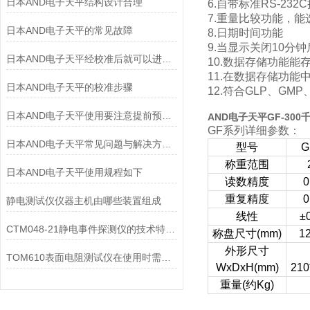
日本AND电子天平结构设计合理
6.自带标准RS-23
7.重量比较功能，
日本AND电子天平的常见故障
8.日期时间功能
9.当显示关闭10分
日本AND电子天平经校准后就可以进行称量了
10.数据存储功能能
11.在数据存储功能
日本AND电子天平的校准步骤
12.符合GLP、GMP
日本AND电子天平使用要注意提前预热和保持水平
AND电子天平GF-30
GF系列详细参数：
日本AND电子天平常见问题与解决方法详解
型号
G
称重范围
日本AND电子天平使用规程如下
读数精度
0
重复精度
0
静电测试仪仪器主机由哪些装置组成
线性
±
CTM048-21静电事件探测仪的技术特点解读
称盘尺寸(mm)
1
外形尺寸
TOM610表面电阻测试仪在使用时需要注意的方面有以下几点
WxDxH(mm)
210
重量(约Kg)