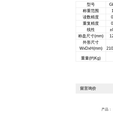
型号
G
称重范围
读数精度
0
重复精度
0
线性
±
称盘尺寸(mm)
1
外形尺寸
WxDxH(mm)
210
重量(约Kg)
留言询价
产品：