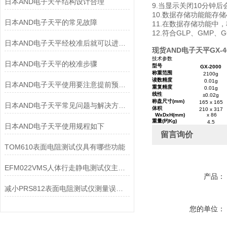
日本AND电子天平结构设计合理
9.当显示关闭10分钟
10.数据存储功能能存
日本AND电子天平的常见故障
11.在数据存储功能中，
12.符合GLP、GMP、G
日本AND电子天平经校准后就可以进行称量了
现货AND电子天平GX-4
技术参数
日本AND电子天平的校准步骤
型号
GX-2000
称重范围
2100g
读数精度
0.01g
日本AND电子天平使用要注意提前预热和保持水平
重复精度
0.01g
线性
±0.02g
称盘尺寸
(mm)
165 x 165
日本AND电子天平常见问题与解决方法详解
体积
210 x 317
WxDxH(mm)
x 86
重量
(
约
Kg)
4.5
日本AND电子天平使用规程如下
留言询价
TOM610表面电阻测试仪具有哪些功能
EFM022VMS人体行走静电测试仪主要由以下部件构成
产品：
减小PRS812表面电阻测试仪测量误差的方法
您的单位：