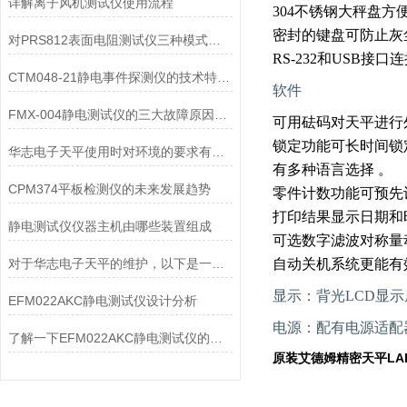
详解离子风机测试仪使用流程
304不锈钢大秤盘方
密封的键盘可防止灰
对PRS812表面电阻测试仪三种模式的详细介绍
RS-232和USB接
CTM048-21静电事件探测仪的技术特点解读
软件
FMX-004静电测试仪的三大故障原因及解决措施
可用砝码对天平进行
锁定功能可长时间锁
华志电子天平使用时对环境的要求有哪些？
有多种语言选择 。
CPM374平板检测仪的未来发展趋势
零件计数功能可预先
打印结果显示日期和
静电测试仪仪器主机由哪些装置组成
可选数字滤波对称量
对于华志电子天平的维护，以下是一些建议和注意事项
自动关机系统更能有
显示：背光LCD显
EFM022AKC静电测试仪设计分析
电源：配有电源适配
了解一下EFM022AKC静电测试仪的设计优势
原装艾德姆精密天平LAB1