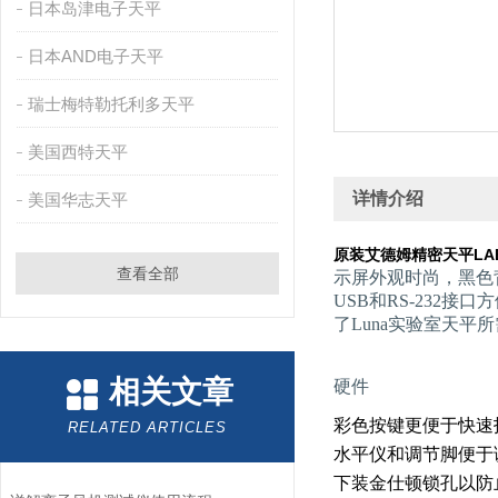
日本岛津电子天平
日本AND电子天平
瑞士梅特勒托利多天平
美国西特天平
详情介绍
美国华志天平
原装艾德姆精密天平LAB1
查看全部
示屏外观时尚，黑色
USB和RS-232
了Luna实验室天平
相关文章
硬件
彩色按键更便于快速
RELATED ARTICLES
水平仪和调节脚便于
下装金仕顿锁孔以防