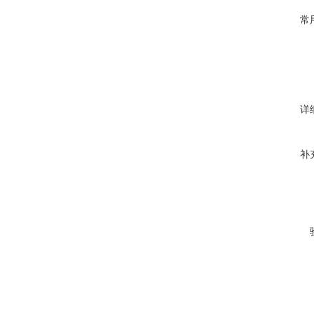
常
详
补