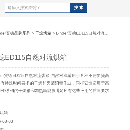
inder宾德品牌系列
>
干燥烘箱
> Binder宾德ED115自然对流烘箱
r宾德ED115自然对流烘箱
der宾德ED115自然对流烘箱,自然对流适用于各种不需要提高
没有特殊时间要求的干燥和灭菌消毒作业，同样它也适用于高
ED系列的干燥箱和加热箱能够满足所有这些应用的质量要求
这些设备温度、高效，而且由于能耗低、所以成本低，经济效
烘箱
08-03