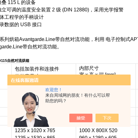
叠 115 L 的设备
独立可调的温度安全装置 2 级 (DIN 12880)，采用光学报警
合人体工程学的手柄设计
记录数据的 USB 接口
 ED系列烘箱Avantgarde.Line带自然对流功能，利用 电子控制式A
tgarde.Line带自然对流功能。
ED115自然对流烘箱
内部尺寸
包括加装件和连接件
宽 x 高 x 深 [mm]
的外壳尺寸
宽 x 高 x 深 [mm]
欢迎您！
435 X 495 X 520
222 X 330 X 300
来自局域网的朋友！有什么可以帮
助您的吗？
6
560 x 625 x 565
360 x 420 x 380
710 x 735 x 605
510 x 530 x 425
810 x 965 x 760
610 x 760 x 550
1235 x 1020 x 765
1000 X 800X 520
1235 x 1530 x 865
960 x 1280 x 605