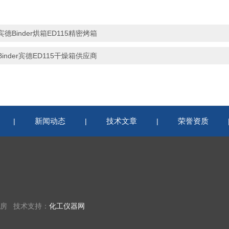
宾德Binder烘箱ED115精密烤箱
Binder宾德ED115干燥箱供应商
新闻动态
技术文章
荣誉资质
|
|
|
9房 技术支持：
化工仪器网