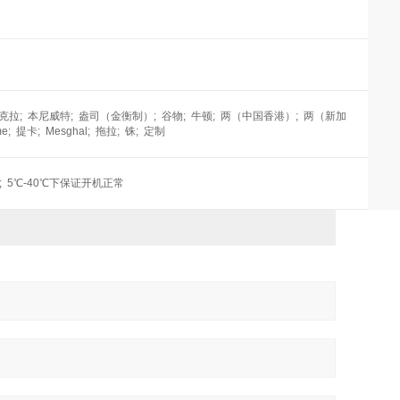
 磅; 克拉; 本尼威特; 盎司（金衡制）; 谷物; 牛顿; 两（中国香港）; 两（新加
 提卡; Mesghal; 拖拉; 铢; 定制
非冷凝; 5℃-40℃下保证开机正常