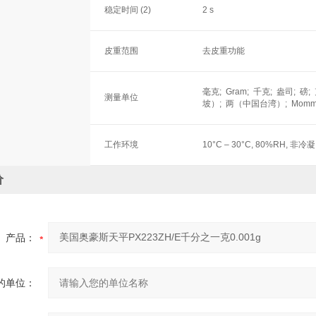
稳定时间 (2)
2 s
皮重范围
去皮重功能
毫克; Gram; 千克; 盎司;
测量单位
坡）; 两（中国台湾）; Momme;
工作环境
10°C – 30°C, 80%RH, 
价
产品：
的单位：