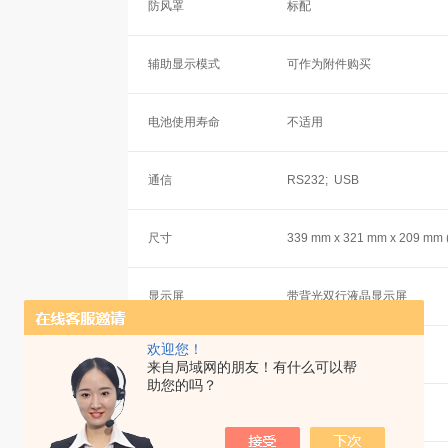
防风罩
标配
辅助显示模式
可作为附件购买
电池使用寿命
不适用
通信
RS232; USB
尺寸
339 mm x 321 mm x 209 m
显示屏
带背光双行液晶显示屏
欢迎您！
使用釜盖
包含
来自局域网的朋友！有什么可以帮
助您的吗？
合法交易
No