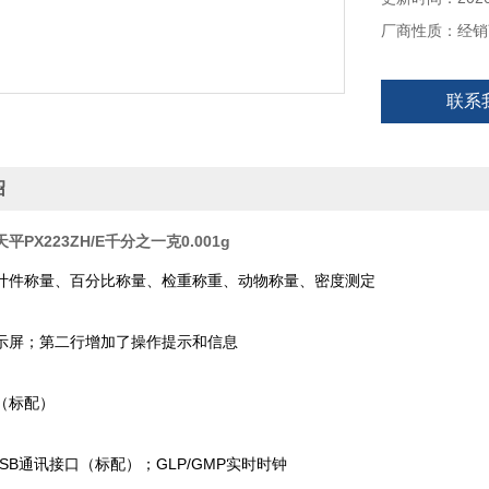
厂商性质：经销
联系
绍
PX223ZH/E千分之一克0.001g
计件称量、百分比称量、检重称重、动物称量、密度测定
显示屏；第二行增加了操作提示和信息
（标配）
和 USB通讯接口（标配）；GLP/GMP实时时钟