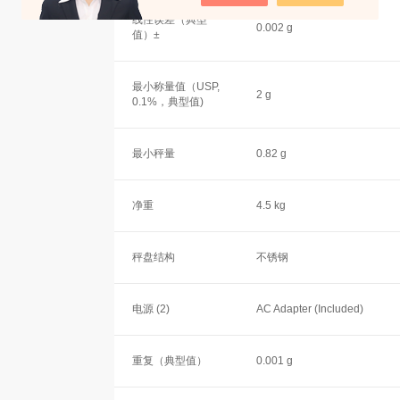
线性误差（典型
0.002 g
值）±
最小称量值（USP,
2 g
0.1%，典型值)
最小秤量
0.82 g
净重
4.5 kg
秤盘结构
不锈钢
电源 (2)
AC Adapter (Included)
重复（典型值）
0.001 g