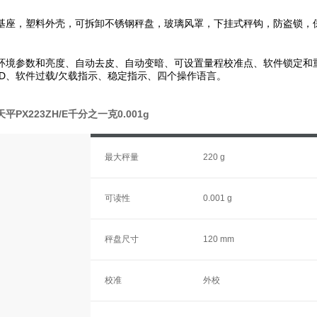
基座，塑料外壳，可拆卸不锈钢秤盘，玻璃风罩，下挂式秤钩，防盗锁，
环境参数和亮度、自动去皮、自动变暗、可设置量程校准点、软件锁定和
ID、软件过载/欠载指示、稳定指示、四个操作语言。
PX223ZH/E千分之一克0.001g
最大秤量
220 g
可读性
0.001 g
秤盘尺寸
120 mm
校准
外校