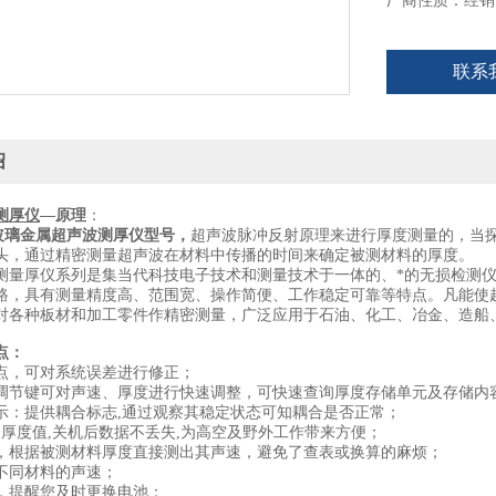
厂商性质：经销
联系
绍
测厚仪
—原理
：
0玻璃金属超声波测厚仪型号
，
超声波脉冲反射原理来进行厚度测量的，当
头，通过精密测量超声波在材料中传播的时间来确定被测材料的厚度。
测量厚仪系列是集当代科技电子技术和测量技术于一体的、*的无损检测
路，具有测量精度高、范围宽、操作简便、工作稳定可靠等特点。凡能使
对各种板材和加工零件作精密测量，广泛应用于石油、化工、冶金、造船
点：
点，可对系统误差进行修正；
调节键可对声速、厚度进行快速调整，可快速查询厚度存储单元及存储内
示：提供耦合标志,通过观察其稳定状态可知耦合是否正常；
0个厚度值,关机后数据不丢失,为高空及野外工作带来方便；
，根据被测材料厚度直接测出其声速，避免了查表或换算的麻烦；
不同材料的声速；
，提醒您及时更换电池；