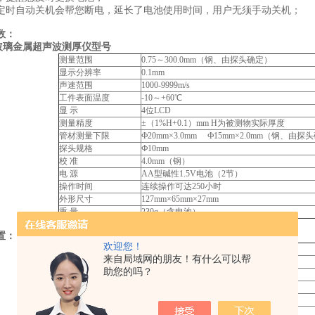
定时自动关机会帮您断电，延长了电池使用时间，用户无须手动关机；
数：
0玻璃金属超声波测厚仪型号
测量范围
0.75～300.0mm（钢、由探头确定）
显示分辨率
0.1mm
声速范围
1000-9999m/s
工件表面温度
-10～+60℃
显 示
4位LCD
测量精度
±（1%H+0.1）mm H为被测物实际厚度
管材测量下限
Ф20mm×3.0mm Ф15mm×2.0mm（钢、由探
探头规格
Ф10mm
校 准
4.0mm（钢）
电 源
AA型碱性1.5V电池（2节）
操作时间
连续操作可达250小时
外形尺寸
127mm×65mm×27mm
重 量
230g（含电池）
置：
欢迎您！
手提箱
1个
来自局域网的朋友！有什么可以帮
主机
1台
助您的吗？
探头
5P￠10探头1支
电池
AA型碱性电池2节
耦合剂
1瓶
随机文件
1套