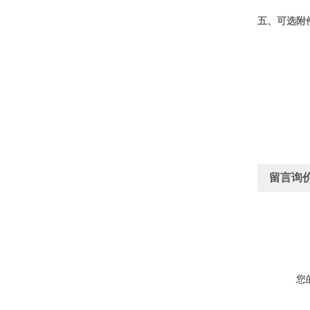
五、可选附
留言询
您