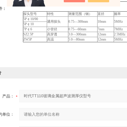
件：
探头型号
特性
测量范围（钢）
直径
频率
5P￠10/90
通用探头
0.75—300mm
10mm
5MHz
5P￠10
7P￠6
小管径
0.75—60mm
7mm
7MHz
SZ2.5P
高穿透
3.0—300mm
12mm
2.5MHz
ZW5P
高温
5.0—80mm
12mm
5MHz
价
产品：
的单位：