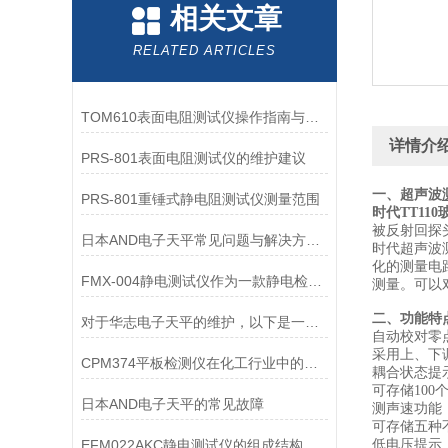
相关文章
RELATED ARTICLES
TOM610表面电阻测试仪操作指南与维护保养
详情介
PRS-801表面电阻测试仪的维护建议
一、超声波
PRS-801重锤式静电阻测试仪测量范围
时代TT11
被反射回探
日本AND电子天平常见问题与解决方法详解
时代超声波
化的测量电
FMX-004静电测试仪作为一款静电检测设备
测量。可以
二、功能特
对于华志电子天平的维护，以下是一些建议和注意事项
自动校对零
采用上、下
CPM374平板检测仪在化工行业中的应用
耦合状态提
可存储10
日本AND电子天平的常见故障
测声速功能
可存储五种
EFM022AKC静电测试仪的组成结构及作用
低电压提示