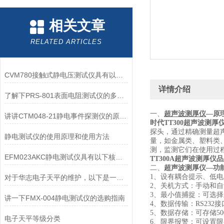
相关文章
RELATED ARTICLES
CVM780接触式静电压测试仪具有以下核心功能
详情介绍
了解下PRS-801表面电阻测试仪的多种操作模式
一、
超声波
测厚仪
—原
讲讲CTM048-21静电事件探测仪的原理及组成装置
时代TT300超声波测厚
探头，通过精确测量超
静电测试仪的使用原理和使用方法
量，如金属类、塑料类
测，监测它们在使用过
EFM023AKC静电测试仪具有以下核心特点
TT300A超声波测厚仪
二、
超声波测厚仪—功
1、设有耦合提示、低
对于华志电子天平的维护，以下是一些建议和注意事项
2、关机方式：手动和
3、最小值捕捉：可选
讲一下FMX-004静电测试仪的选购指南
4、数据传输：RS232接
5、数据存储：可存储5
电子天平等级分类
6、限界报警：可设置