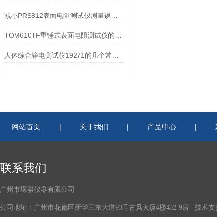
减小PRS812表面电阻测试仪测量误差的方法
TOM610TF重锤式表面电阻测试仪的易操作性探讨
人体综合静电测试仪19271的几个常见故障及处理方法
网站首页
关于我们
产品中心
|
|
|
联系我们
广州市璟骐仪器有限公司
公司地址：广州市花都区新华三东大道93号古风大厦4楼402-9房 技术支