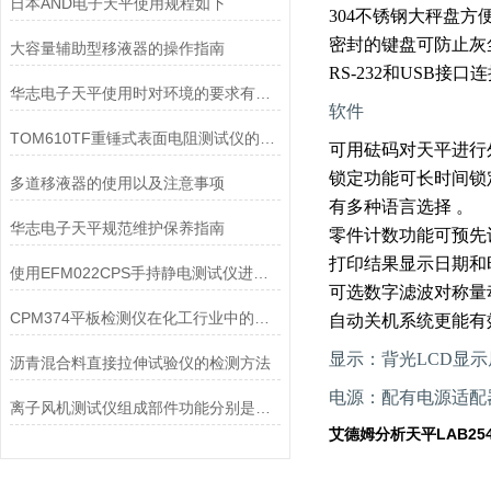
日本AND电子天平使用规程如下
304不锈钢大秤盘方
密封的键盘可防止灰
大容量辅助型移液器的操作指南
RS-232和USB接
华志电子天平使用时对环境的要求有哪些？
软件
TOM610TF重锤式表面电阻测试仪的易操作性探讨
可用砝码对天平进行
锁定功能可长时间锁
多道移液器的使用以及注意事项
有多种语言选择 。
华志电子天平规范维护保养指南
零件计数功能可预先
打印结果显示日期和
使用EFM022CPS手持静电测试仪进行测试的基本过程
可选数字滤波对称量
CPM374平板检测仪在化工行业中的应用
自动关机系统更能有
显示：背光LCD显
沥青混合料直接拉伸试验仪的检测方法
电源：配有电源适配
离子风机测试仪组成部件功能分别是什么？
艾德姆分析天平LAB254