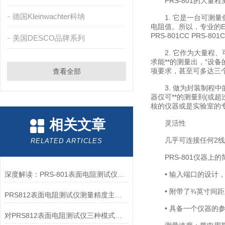
PRS-801的大量
德国Kleinwachter科纳
1. 它是一台可测量低阻值
电阻值。所以，专业的
PRS-801CC PRS
美国DESCO品牌系列
2. 它作为大量程、可用来
求能**的测量出，“设
项要求，甚至可多达三
查看全部
3. 做为封装制程中
器仅可**的测量到(或超
核的仪器或是实验室的专
相关文章
灵活性
几乎可连接任何2线
RELATED ARTICLES
PRS-801仪器上
深度解读：PRS-801表面电阻测试仪的核心作用原理
• 输入端口的设计，
• 附带了¾英寸间距的
PRS812表面电阻测试仪测量精度主要受以下因素影响
• 具备一个仪器的参
对PRS812表面电阻测试仪三种模式的详细介绍