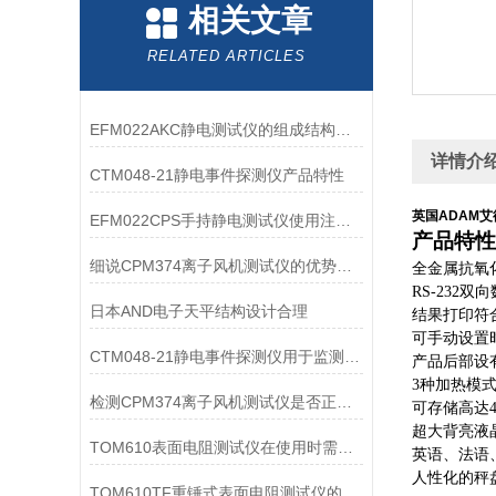
相关文章
RELATED ARTICLES
EFM022AKC静电测试仪的组成结构及作用
详情介
CTM048-21静电事件探测仪产品特性
英国ADAM艾
EFM022CPS手持静电测试仪使用注意事项解析
产品特性
细说CPM374离子风机测试仪的优势与局限性
全金属抗氧
RS-232
日本AND电子天平结构设计合理
结果打印符合
可手动设置
CTM048-21静电事件探测仪用于监测和记录静电放电事件
产品后部设
3种加热模
检测CPM374离子风机测试仪是否正常工作的三个方法
可存储高达4
超大背亮液
TOM610表面电阻测试仪在使用时需要注意的方面有以下几点
英语、法语
人性化的秤
TOM610TF重锤式表面电阻测试仪的易操作性探讨