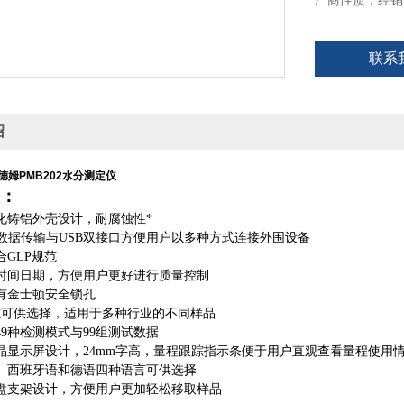
厂商性质：经销
联系
绍
德姆PMB202水分测定仪
：
化铸铝外壳设计，耐腐蚀性*
双向数据传输与USB双接口方便用户以多种方式连接外围设备
GLP规范
时间日期，方便用户更好进行质量控制
有金士顿安全锁孔
式可供选择，适用于多种行业的不同样品
9种检测模式与99组测试数据
晶显示屏设计，24mm字高，量程跟踪指示条便于用户直观查看量程使用
、西班牙语和德语四种语言可供选择
盘支架设计，方便用户更加轻松移取样品