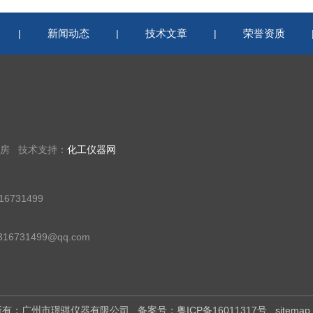
新闻动态
技术文章
荣誉资质
|
|
|
9房 技术支持：
化工仪器网
6731499
16731499@qq.com
版权所有：广州市璟骐仪器有限公司
备案号：粤ICP备16011317号
sitemap