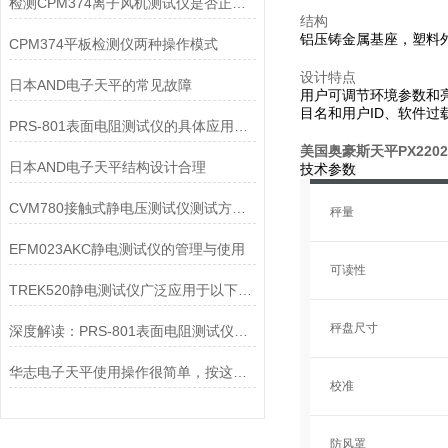
检测CPM374离子风机测试仪是否正常工作的三个方法
结构
铝压铸金属基座，塑料
CPM374平板检测仪两种操作模式
设计特点
日本AND电子天平的常见故障
用户可调节环境参数和
目名和用户ID、软件过
PRS-801表面电阻测试仪的具体应用有哪些？
美国奥豪斯天平PX2202
日本AND电子天平结构设计合理
技术参数
CVM780接触式静电压测试仪测试方式，大家可以来此看看
秤量
EFM023AKC静电测试仪的管理与使用
可读性
TREK520静电测试仪广泛应用于以下领域
秤盘尺寸
深度解读：PRS-801表面电阻测试仪的核心作用原理
华志电子天平使用操作很简单，按这些步骤来就行
校准
防风罩