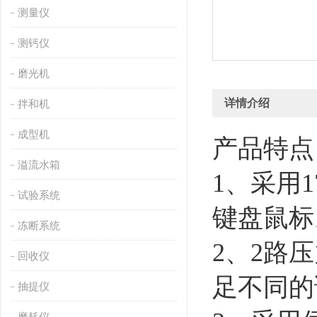
测量仪
测钙仪
磨光机
详情介绍
拌和机
成型机
产品特点
溢流水箱
1、采用
试验系统
键盘鼠标
冻断系统
2、2路
回收仪
足不同的
抽提仪
磨耗仪