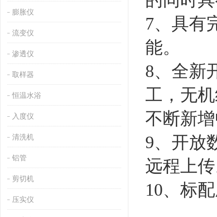
的同时具
膨胀仪
7、具有
流变仪
能。
渗透仪
8、全新
取样器
工，无机
恒温水浴
不断新增
入度仪
清洗机
9、开放
铝管
远程上传
剪切机
10、标
压实仪