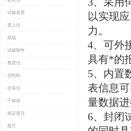
3、采用
试验装置
以实现应
贯入仪
力。
烘箱
4、可外
试验附件
具有*的
整度仪
5、内置
切割机
表信息可
击实仪
量数据进
干燥箱
稳定度仪
6、封闭
面尺