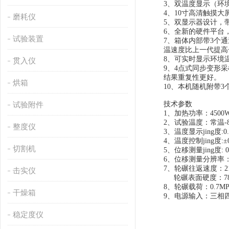
3、双温度显示（环
4、10寸高清触摸
磨耗仪
5、双显示器设计，
6、全新的硬件平台
试验装置
7、箱体内部带3个
温速度比上一代提高
8、可实时显示环境
贯入仪
9、4点式同步变形
结果重复性更好。
烘箱
10、本机随机附带
试验附件
技术参数
1、加热功率：4500
2、试验温度：常温-
整度仪
3、温度显示jing度:0
4、温度控制jing度:±
切割机
5、位移测量jing度: 0
6、位移测量分辨率：0
7、轮碾往返速度：21
击实仪
轮碾表面硬度：78±
8、轮碾载荷：0.7MP
干燥箱
9、电源输入：三相四线
稳定度仪