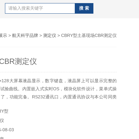
展示
>
航天科宇品牌
>
测定仪
> CBRY型土基现场CBR测定仪
CBR测定仪
0×128大屏幕液晶显示，数字键盘，液晶屏上可以显示完整的
试验曲线。内置嵌入式实时OS，模块化软件设计，菜单式操
了，功能完备。RS232通讯口，内置通讯协议与本公司同类
位机软件无需改动即可与本仪器联机，完成试验启动停止，试
RY型
验过程数据的读取。
仪
08-03