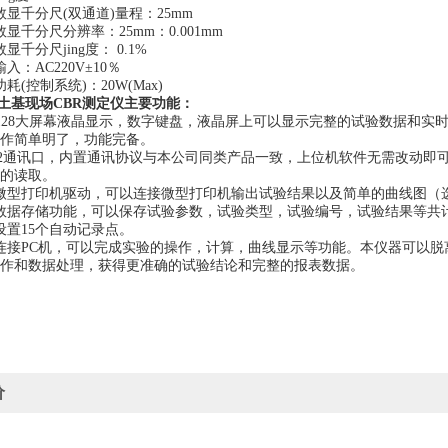
数显千分尺(双通道)量程：25mm
显千分尺分辨率：25mm：0.001mm
显千分尺jing度： 0.1%
入：AC220V±10％
耗(控制系统)：20W(Max)
土基现场CBR测定仪
主要功能：
0×128大屏幕液晶显示，数字键盘，液晶屏上可以显示完整的试验数据和
作简单明了，功能完备。
232通讯口，内置通讯协议与本公司同类产品一致，上位机软件无需改动
的读取。
微型打印机驱动，可以连接微型打印机输出试验结果以及简单的曲线图（
数据存储功能，可以保存试验参数，试验类型，试验编号，试验结果等共
设置15个自动记录点。
连接PC机，可以完成实验的操作，计算，曲线显示等功能。本仪器可以脱离
作和数据处理，获得更准确的试验结论和完整的报表数据。
价