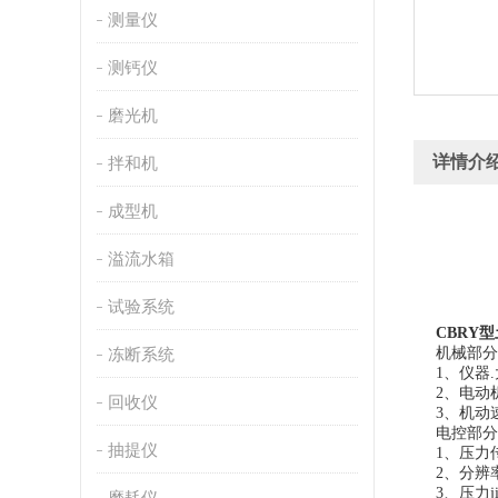
测量仪
测钙仪
磨光机
详情介
拌和机
成型机
溢流水箱
试验系统
CBRY型
冻断系统
机械部分
1、仪器.
2、电动机
回收仪
3、机动速度
电控部分
抽提仪
1、压力传
2、分辨率
3、压力ji
磨耗仪