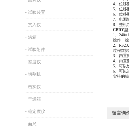
4、位移
5、位移数
试验装置
6、位移数
7、电源输
贯入仪
8、整机功
CBRY型
1、24
烘箱
操作，操
2、RS
试验附件
过程数据
3、内置
4、内置
整度仪
5、可以
6、可以
切割机
实验的操
击实仪
干燥箱
稳定度仪
留言询
面尺