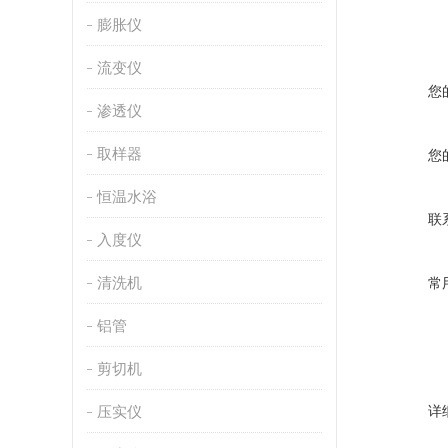
膨胀仪
流变仪
您
渗透仪
取样器
您
恒温水浴
联
入度仪
清洗机
常
铝管
剪切机
压实仪
详