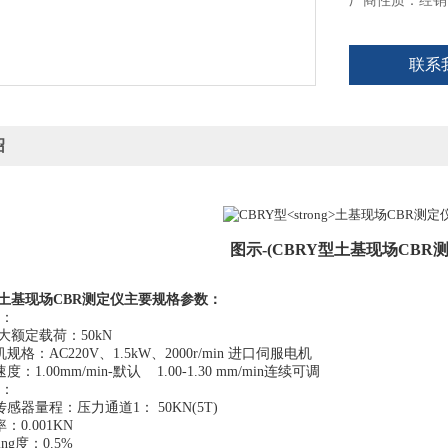
厂商性质：经销
联系
绍
图示-(CBRY型
土基现场CBR
土基现场CBR测定仪
主要规格参数：
：
大额定载荷：50kN
规格：AC220V、1.5kW、2000r/min 进口伺服电机
：1.00mm/min-默认 1.00-1.30 mm/min连续可调
：
感器量程：压力通道1： 50KN(5T)
：0.001KN
ng度：0.5%