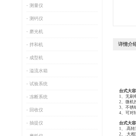
测量仪
测钙仪
磨光机
详情介
拌和机
成型机
溢流水箱
试验系统
台式大容
冻断系统
1、无刷
2、微机
3、不锈
回收仪
4、可对
抽提仪
台式大容
1、.高转速
2、.大相
磨耗仪