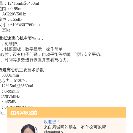
：12*15ml或6*30ml
围：0-99min
AC220V50Hz
声：≤65dB
寸：610*430*760mm
25kg
量低速离心机
主要特点：
机，免维护。
制，触摸面板，数字显示，操作简单
离心腔，设有电子门锁，自动平衡等功能，运行安全平稳。
速、时间等参数进行设置并查看离心力。
低速离心机
主要技术参数：
000r/min
心力：5120*G
2*15ml或6*30ml
0-99min
220V50Hz
≤65dB
10*430*760mm
kg
欢迎您！
来自局域网的朋友！有什么可以帮
助您的吗？