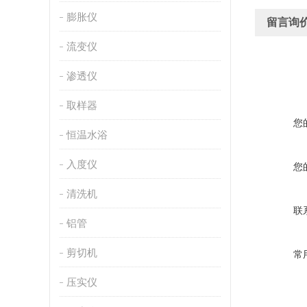
膨胀仪
留言询
流变仪
渗透仪
取样器
您
恒温水浴
入度仪
您
清洗机
联
铝管
剪切机
常
压实仪