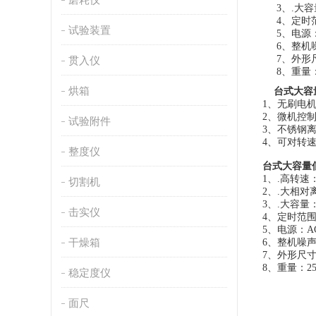
3、.大容量
4、定时范
试验装置
5、电源：
6、整机噪
7、外形尺
贯入仪
8、重量：
烘箱
台式大容
1、无刷电
2、微机控
试验附件
3、不锈钢
4、可对转
整度仪
台式大容量
1、.高转速：5
切割机
2、.大相对离
3、.大容量：1
击实仪
4、定时范围：
5、电源：AC
干燥箱
6、整机噪声：
7、外形尺寸：6
8、重量：25
稳定度仪
面尺