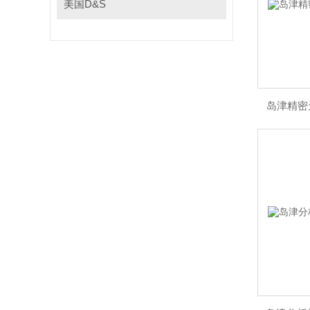
美国D&S
岛津精密天