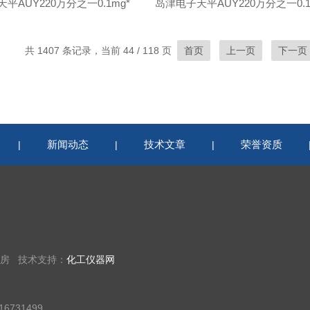
平AUY220万分之一0.1mg*
共 1407 条记录，当前 44 / 118 页
首页
上一页
下一页
新闻动态
技术文章
荣誉资质
|
|
|
9房 技术支持：
化工仪器网
6731499