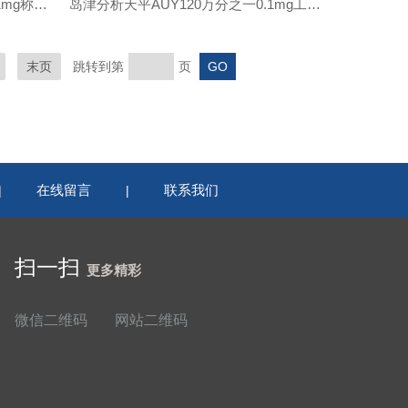
岛津电子天平AUY220万分之一0.1mg称量衡器
岛津分析天平AUY120万分之一0.1mg工作原理
末页
跳转到第
页
在线留言
联系我们
|
|
扫一扫
更多精彩
微信二维码
网站二维码