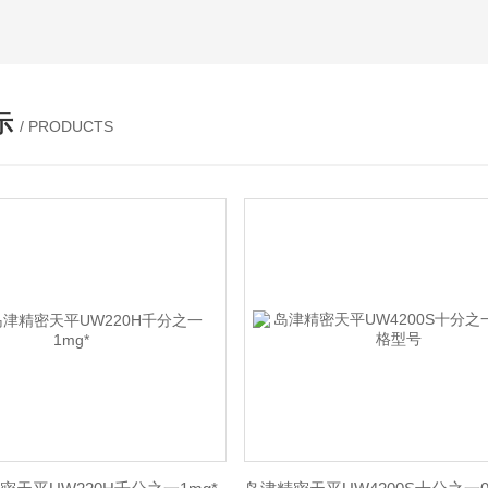
示
/ PRODUCTS